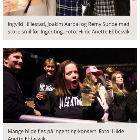
Ingvild Hillestad, Joakim Aardal og Remy Sunde med
store smil før Ingenting.
Foto: Hilde Anette Ebbesvik
Mange blide fjes på Ingenting-konsert.
Foto: Hilde
Anette Ebbesvik