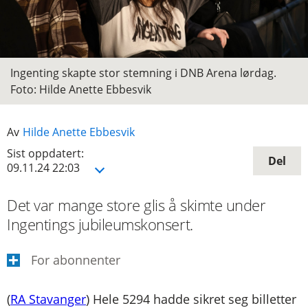
Ingenting skapte stor stemning i DNB Arena lørdag.
Foto: Hilde Anette Ebbesvik
Hilde Anette Ebbesvik
Åpn
09.11.24 22:03
Det var mange store glis å skimte under
Ingentings jubileumskonsert.
For abonnenter
(
RA Stavanger
)
Hele 5294 hadde sikret seg billetter