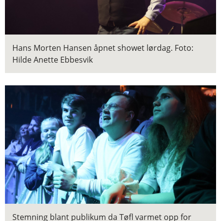
Hans Morten Hansen åpnet showet lørdag.
Foto:
Hilde Anette Ebbesvik
Stemning blant publikum da Tøfl varmet opp for