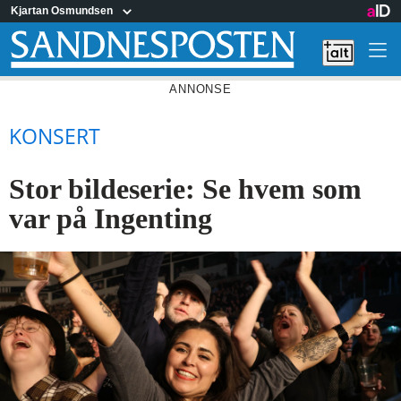
Gå
Kjartan Osmundsen
til
sidens
hovedinnhold
ANNONSE
KONSERT
Stor bildeserie: Se hvem som
var på Ingenting